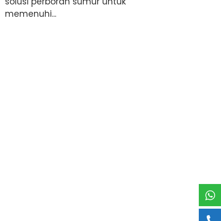
solusi perboran sumur untuk
memenuhi...