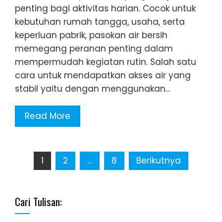
penting bagi aktivitas harian. Cocok untuk
kebutuhan rumah tangga, usaha, serta
keperluan pabrik, pasokan air bersih
memegang peranan penting dalam
mempermudah kegiatan rutin. Salah satu
cara untuk mendapatkan akses air yang
stabil yaitu dengan menggunakan…
Read More
Paginasi
1
2
…
8
Berikutnya
pos
Cari Tulisan: