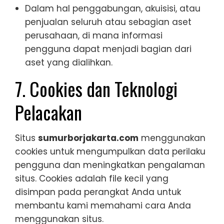
Dalam hal penggabungan, akuisisi, atau
penjualan seluruh atau sebagian aset
perusahaan, di mana informasi
pengguna dapat menjadi bagian dari
aset yang dialihkan.
7. Cookies dan Teknologi
Pelacakan
Situs
sumurborjakarta.com
menggunakan
cookies untuk mengumpulkan data perilaku
pengguna dan meningkatkan pengalaman
situs. Cookies adalah file kecil yang
disimpan pada perangkat Anda untuk
membantu kami memahami cara Anda
menggunakan situs.