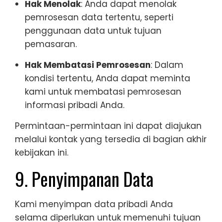
Hak Menolak
: Anda dapat menolak
pemrosesan data tertentu, seperti
penggunaan data untuk tujuan
pemasaran.
Hak Membatasi Pemrosesan
: Dalam
kondisi tertentu, Anda dapat meminta
kami untuk membatasi pemrosesan
informasi pribadi Anda.
Permintaan-permintaan ini dapat diajukan
melalui kontak yang tersedia di bagian akhir
kebijakan ini.
9. Penyimpanan Data
Kami menyimpan data pribadi Anda
selama diperlukan untuk memenuhi tujuan