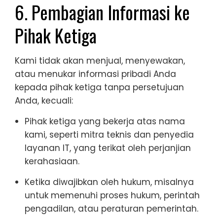
6. Pembagian Informasi ke
Pihak Ketiga
Kami tidak akan menjual, menyewakan,
atau menukar informasi pribadi Anda
kepada pihak ketiga tanpa persetujuan
Anda, kecuali:
Pihak ketiga yang bekerja atas nama
kami, seperti mitra teknis dan penyedia
layanan IT, yang terikat oleh perjanjian
kerahasiaan.
Ketika diwajibkan oleh hukum, misalnya
untuk memenuhi proses hukum, perintah
pengadilan, atau peraturan pemerintah.