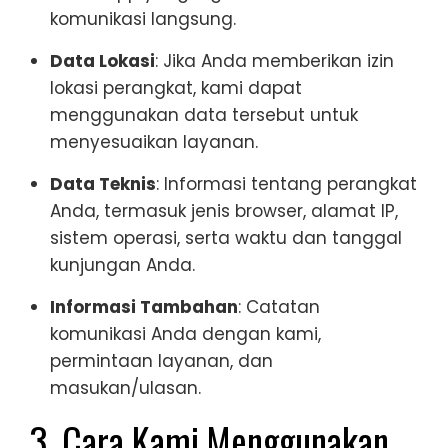
komunikasi langsung.
Data Lokasi
: Jika Anda memberikan izin
lokasi perangkat, kami dapat
menggunakan data tersebut untuk
menyesuaikan layanan.
Data Teknis
: Informasi tentang perangkat
Anda, termasuk jenis browser, alamat IP,
sistem operasi, serta waktu dan tanggal
kunjungan Anda.
Informasi Tambahan
: Catatan
komunikasi Anda dengan kami,
permintaan layanan, dan
masukan/ulasan.
3. Cara Kami Menggunakan